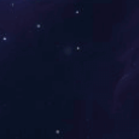
留言应用名称：
客户留言
描述：