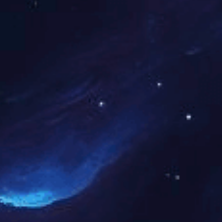
华体会体育
服务热线：
020-87566596
地址：
广州市萝岗区科学城科学大道绿地中央广场E栋2716室