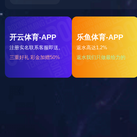
国内案例
国外案例
关于我们

关于我们
进一步了解

公司简介
企业文化
荣誉资质
发展历程
合作品牌
足球篮球官方直播平台