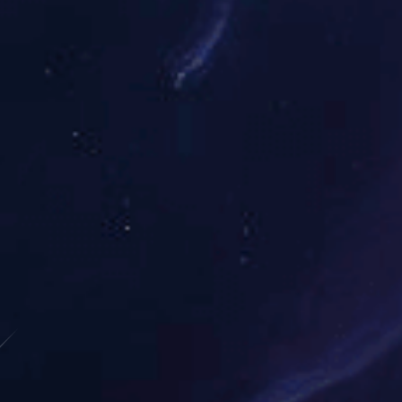
020-87566596